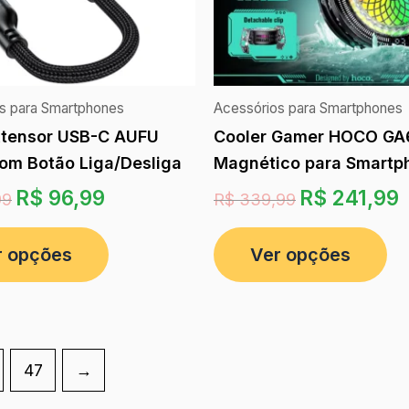
s para Smartphones
Acessórios para Smartphones
xtensor USB-C AUFU
Cooler Gamer HOCO GA
m Botão Liga/Desliga
Magnético para Smartp
R$
96,99
R$
241,99
99
R$
339,99
r opções
Ver opções
47
→