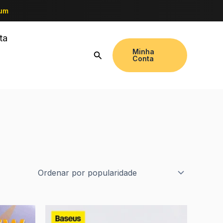
ium
ta
Minha
Conta