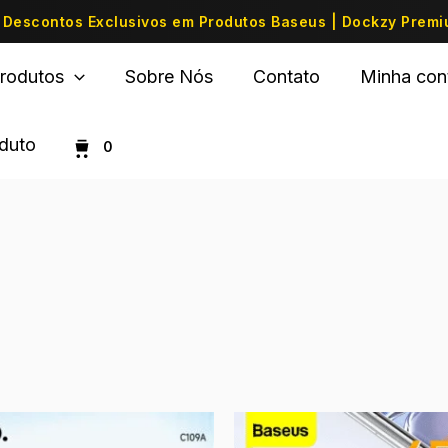
Descontos Exclusivos em Produtos Baseus | Dockzy Prem
rodutos
Sobre Nós
Contato
Minha con
oduto
0