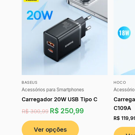
BASEUS
HOCO
Acessórios para Smartphones
Acessório
Carregador 20W USB Tipo C
Carreg
C109A
R$
250,99
R$
300,99
R$
119,9
Ver opções