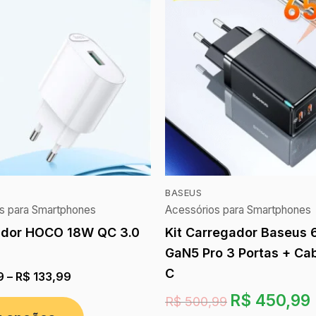
BASEUS
s para Smartphones
Acessórios para Smartphones
ador HOCO 18W QC 3.0
Kit Carregador Baseus
GaN5 Pro 3 Portas + Ca
C
9
–
R$
133,99
R$
450,99
R$
500,99