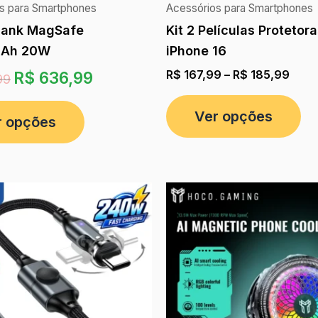
s para Smartphones
Acessórios para Smartphones
Bank MagSafe
Kit 2 Películas Protetor
Ah 20W
iPhone 16
R$
167,99
–
R$
185,99
R$
636,99
99
Ver opções
r opções