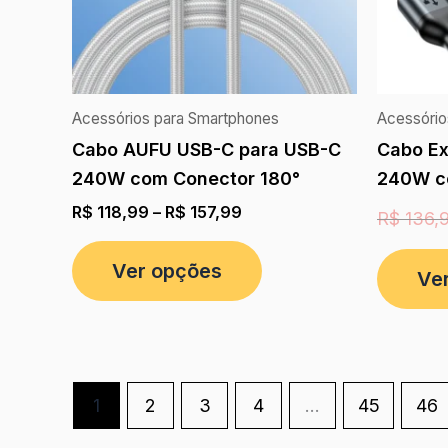
Acessórios para Smartphones
Acessório
Cabo AUFU USB-C para USB-C
Cabo E
240W com Conector 180°
240W co
R$
118,99
–
R$
157,99
R$
136,
Ver opções
Ve
1
2
3
4
…
45
46