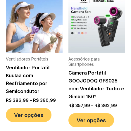
Ventiladores Portáteis
Acessórios para
Smartphones
Ventilador Portátil
Câmera Portátil
Kuulaa com
GOOJODOQ GFS025
Resfriamento por
com Ventilador Turbo e
Semicondutor
Gimbal 180°
R$
386,99
–
R$
390,99
R$
357,99
–
R$
362,99
Ver opções
Ver opções