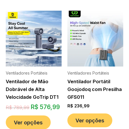
Ventiladores Portáteis
Ventiladores Portáteis
Ventilador de Mão
Ventilador Portátil
Dobrável de Alta
Goojodoq com Presilha
Velocidade GoTrip DT1
GFS011
R$
576,99
R$
236,99
R$
789,99
Ver opções
Ver opções