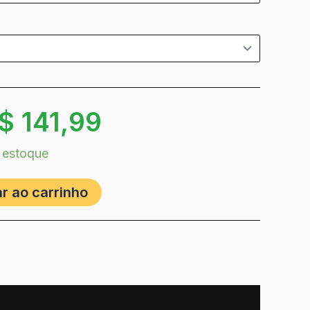
$
141,99
 estoque
r ao carrinho