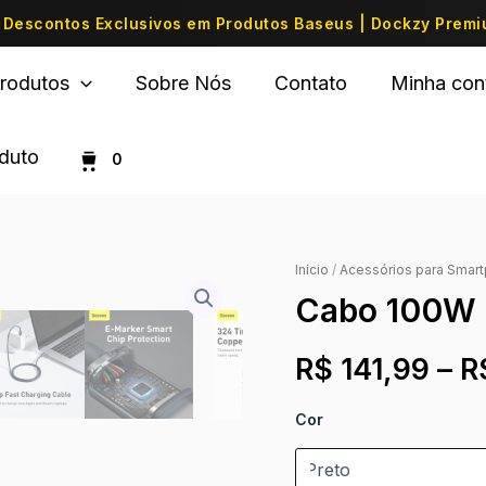
Descontos Exclusivos em Produtos Baseus | Dockzy Prem
rodutos
Sobre Nós
Contato
Minha con
oduto
0
Início
/
Acessórios para Smar
Cabo 100W U
R$
141,99
–
R
Cor