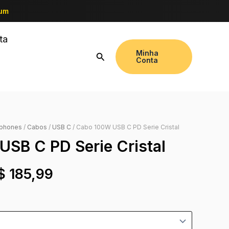
ium
ta
Minha
Conta
tphones
/
Cabos
/
USB C
/ Cabo 100W USB C PD Serie Cristal
SB C PD Serie Cristal
$
185,99