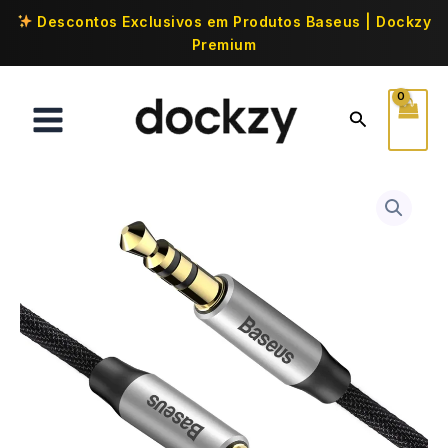
Descontos Exclusivos em Produtos Baseus | Dockzy
Premium