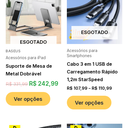
ESGOTADO
ESGOTADO
Acessórios para
BASEUS
Smartphones
Acessórios para iPad
Cabo 3 em 1 USB de
Suporte de Mesa de
Carregamento Rápido
Metal Dobrável
1,2m StarSpeed
R$
242,99
R$
331,99
R$
107,99
–
R$
110,99
Ver opções
Ver opções