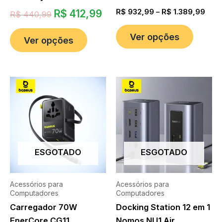
R$
412,99
R$
932,99
–
R$
1.389,99
R$
440,99
Ver opções
Ver opções
ESGOTADO
ESGOTADO
Acessórios para
Acessórios para
Computadores
Computadores
Carregador 70W
Docking Station 12 em 1
EnerCore CG11
Nomos NU1 Air