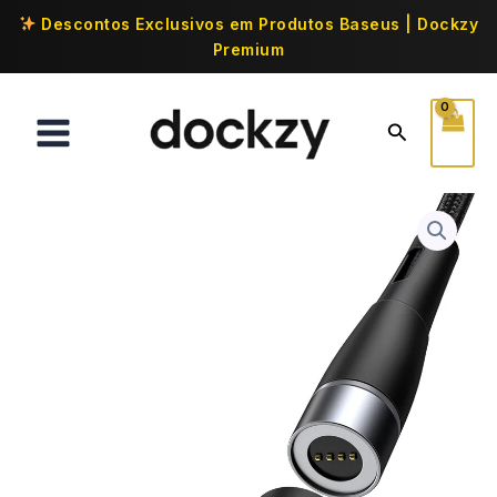
Descontos Exclusivos em Produtos Baseus | Dockzy
Premium