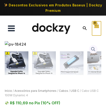
Descontos Exclusivos em Produtos Baseus | Dockzy
Premium
Início
/
Acessórios para Smartphones
/
Cabos
/
USB C
/ Cabo USB C
100W Dynamic 4
R$
110,69
no Pix (10% OFF)