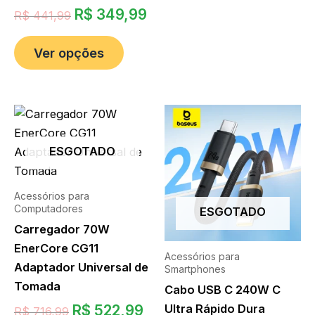
R$
349,99
R$
441,99
Ver opções
ESGOTADO
Acessórios para
Computadores
ESGOTADO
Carregador 70W
EnerCore CG11
Acessórios para
Adaptador Universal de
Smartphones
Tomada
Cabo USB C 240W C
Ultra Rápido Dura
R$
522,99
R$
716,99