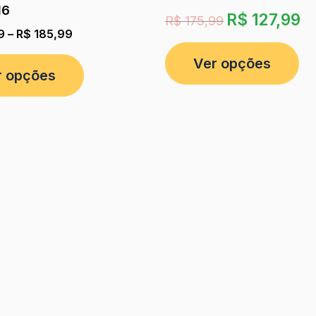
16
R$
127,99
R$
175,99
9
–
R$
185,99
Ver opções
r opções