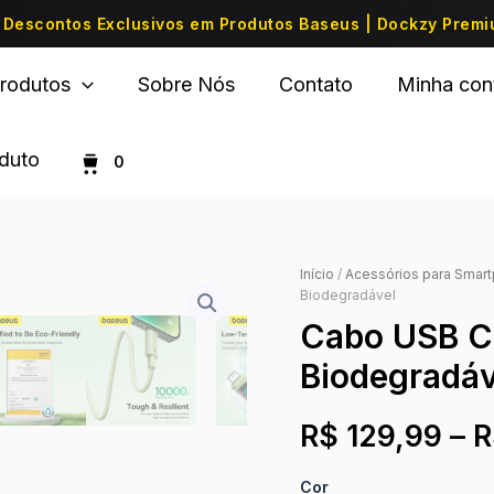
Descontos Exclusivos em Produtos Baseus | Dockzy Prem
rodutos
Sobre Nós
Contato
Minha con
oduto
0
Início
/
Acessórios para Smar
Biodegradável
Cabo USB C
Biodegradáv
R$
129,99
–
R
Cor