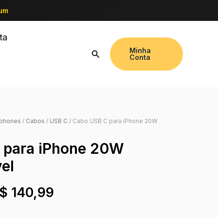
ium
ta
Minha
Conta
tphones
/
Cabos
/
USB C
/ Cabo USB C para iPhone 20W
 para iPhone 20W
el
$
140,99