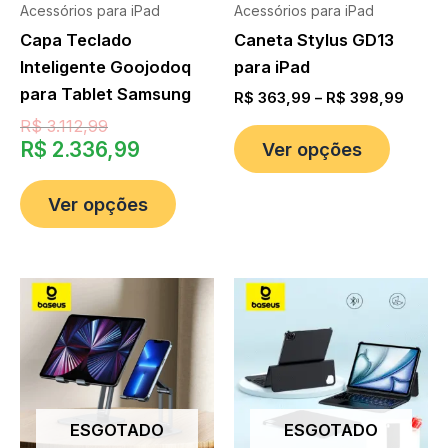
Acessórios para iPad
Acessórios para iPad
Capa Teclado
Caneta Stylus GD13
Inteligente Goojodoq
para iPad
para Tablet Samsung
R$
363,99
–
R$
398,99
R$
3.112,99
R$
2.336,99
Ver opções
Ver opções
ESGOTADO
ESGOTADO