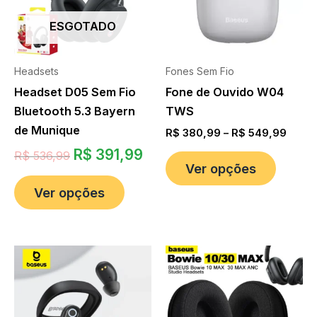
ESGOTADO
Headsets
Fones Sem Fio
Headset D05 Sem Fio
Fone de Ouvido W04
Bluetooth 5.3 Bayern
TWS
de Munique
R$
380,99
–
R$
549,99
R$
391,99
R$
536,99
Ver opções
Ver opções