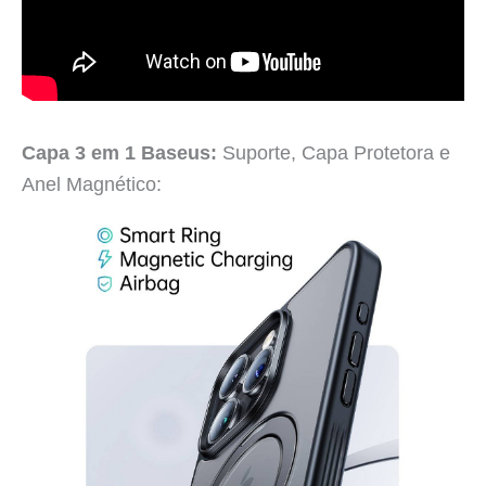
Capa 3 em 1 Baseus:
Suporte, Capa Protetora e
Anel Magnético: