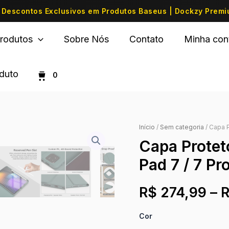
Descontos Exclusivos em Produtos Baseus | Dockzy Prem
rodutos
Sobre Nós
Contato
Minha con
oduto
0
Início
/
Sem categoria
/ Capa P
Capa Protet
Pad 7 / 7 Pro
R$
274,99
–
Cor