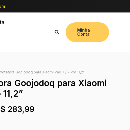
ium
ta
Minha
Conta
rotetora Goojodoq para Xiaomi Pad 7 / 7 Pro 11,2”
ora Goojodoq para Xiaomi
 11,2”
R$
283,99