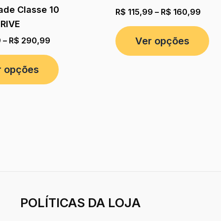
ade Classe 10
R$
115,99
–
R$
160,99
RIVE
Ver opções
9
–
R$
290,99
r opções
POLÍTICAS DA LOJA