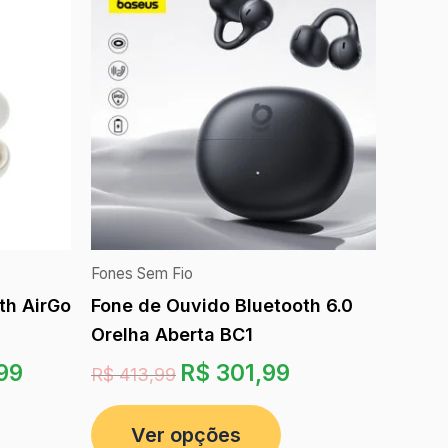
Fones Sem Fio
th AirGo
Fone de Ouvido Bluetooth 6.0
Orelha Aberta BC1
99
R$
301,99
R$
413,99
Ver opções