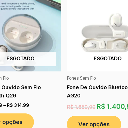
ESGOTADO
ESGOTADO
 Fio
Fones Sem Fio
 Ouvido Sem Fio
Fone De Ouvido Bluetoo
th Q26
AG20
9
–
R$
314,99
R$
1.400,
R$
1.650,99
r opções
Ver opções