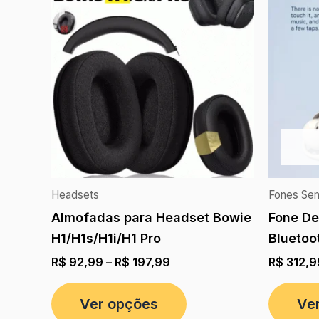
Headsets
Fones Sem
Almofadas para Headset Bowie
Fone De
H1/H1s/H1i/H1 Pro
Bluetoo
R$
92,99
–
R$
197,99
R$
312,9
Ver opções
Ve