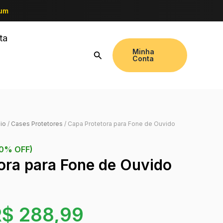
ium
ta
Minha
Conta
io
/
Cases Protetores
/ Capa Protetora para Fone de Ouvido
10% OFF)
ora para Fone de Ouvido
R$
288,99