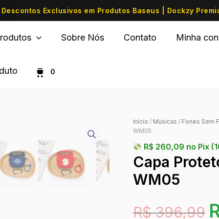
Descontos Exclusivos em Produtos Baseus | Dockzy Prem
rodutos
Sobre Nós
Contato
Minha con
oduto
0
Início
/
Músicas
/
Fones Sem F
WM05
R$
260,09
no Pix (
Capa Protet
WM05
R$
396,99