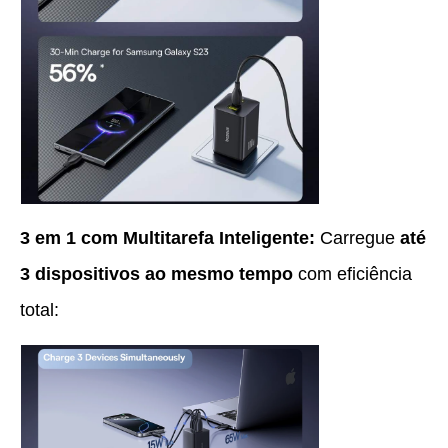
3 em 1 com Multitarefa Inteligente:
Carregue
até
3 dispositivos ao mesmo tempo
com eficiência
total: