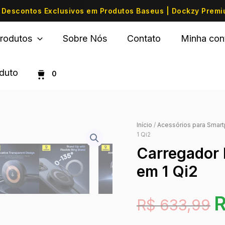
Descontos Exclusivos em Produtos Baseus | Dockzy Prem
rodutos
Sobre Nós
Contato
Minha con
oduto
0
Início
/
Acessórios para Smar
1 Qi2
Carregador 
em 1 Qi2
R$
633,99