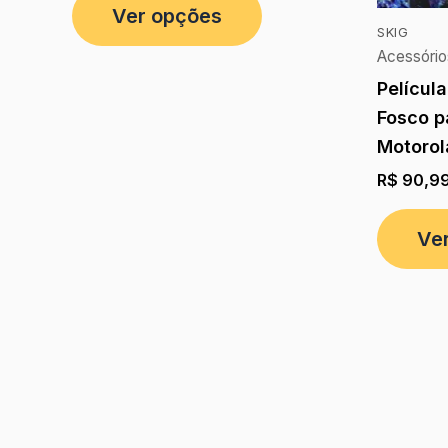
Ver opções
SKIG
Acessório
Películ
Fosco p
Motorol
R$
90,9
Ve