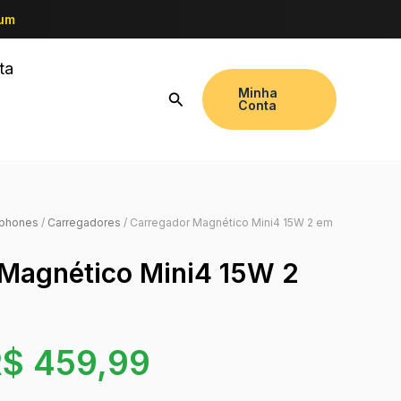
ium
ta
Minha
Conta
tphones
/
Carregadores
/ Carregador Magnético Mini4 15W 2 em
Magnético Mini4 15W 2
R$
459,99