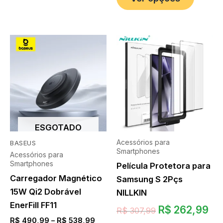
ESGOTADO
Acessórios para
BASEUS
Smartphones
Acessórios para
Smartphones
Película Protetora para
Carregador Magnético
Samsung S 2Pçs
15W Qi2 Dobrável
NILLKIN
EnerFill FF11
R$
262,99
R$
307,99
R$
490,99
–
R$
538,99