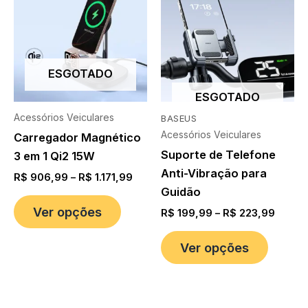
ESGOTADO
ESGOTADO
Acessórios Veiculares
BASEUS
Acessórios Veiculares
Carregador Magnético
Suporte de Telefone
3 em 1 Qi2 15W
Anti-Vibração para
R$
906,99
–
R$
1.171,99
Guidão
Ver opções
R$
199,99
–
R$
223,99
Ver opções