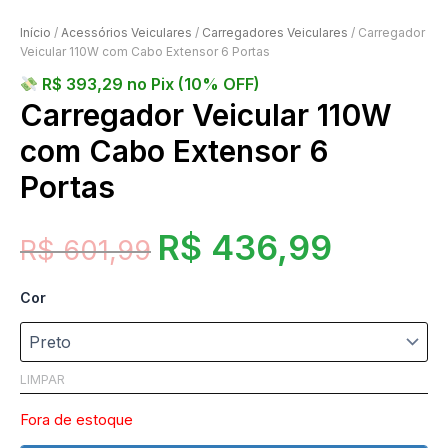
Início
/
Acessórios Veiculares
/
Carregadores Veiculares
/ Carregador
Veicular 110W com Cabo Extensor 6 Portas
R$
393,29
no Pix (10% OFF)
Carregador Veicular 110W
com Cabo Extensor 6
Portas
R$
436,99
R$
601,99
Cor
LIMPAR
Fora de estoque