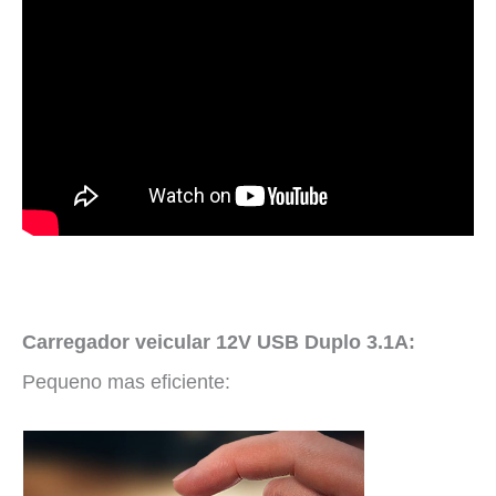
Carregador veicular 12V USB Duplo 3.1A:
Pequeno mas eficiente: