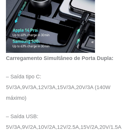
Carregamento Simultâneo de Porta Dupla:
– Saída tipo C:
5V/3A,9V/3A,12V/3A,15V/3A,20V/3A (140W
máximo)
– Saída USB:
5V/3A,9V/2A,10V/2A,12V/2.5A,15V/2A,20V/1.5A