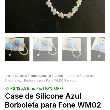
Início
/
Músicas
/
Fones Sem Fio
/
Cases Protetores
/ Case de
Silicone Azul Borboleta para Fone WM02 Baseus
R$
135,89
no Pix (10% OFF)
Case de Silicone Azul
Borboleta para Fone WM02