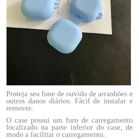
Proteja seu fone de ouvido de arranhões e
outros danos diários. Fácil de instalar e
remover.
O case possui um furo de carregamento
localizado na parte inferior do case, de
modo a facilitar o carregamento.