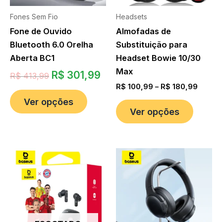
Fones Sem Fio
Headsets
Fone de Ouvido
Almofadas de
Bluetooth 6.0 Orelha
Substituição para
Aberta BC1
Headset Bowie 10/30
Max
R$
301,99
R$
413,99
R$
100,99
–
R$
180,99
Ver opções
Ver opções