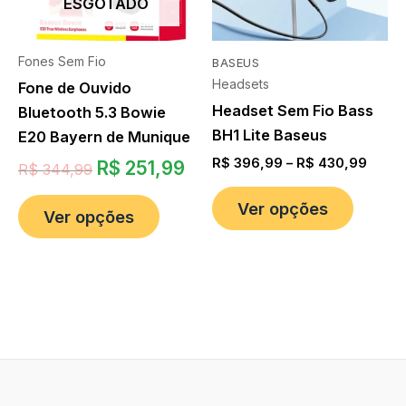
ESGOTADO
Fones Sem Fio
BASEUS
Headsets
Fone de Ouvido
Headset Sem Fio Bass
Bluetooth 5.3 Bowie
BH1 Lite Baseus
E20 Bayern de Munique
R$
396,99
–
R$
430,99
R$
251,99
R$
344,99
Ver opções
Ver opções