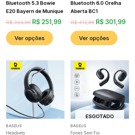
Bluetooth 5.3 Bowie
Bluetooth 6.0 Orelha
E20 Bayern de Munique
Aberta BC1
R$
251,99
R$
301,99
R$
344,99
R$
413,99
Ver opções
Ver opções
ESGOTADO
BASEUS
BASEUS
Headsets
Fones Sem Fio