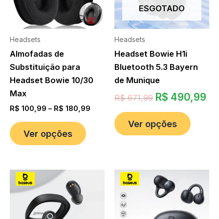
ESGOTADO
Headsets
Headsets
Almofadas de
Headset Bowie H1i
Substituição para
Bluetooth 5.3 Bayern
Headset Bowie 10/30
de Munique
Max
R$
490,99
R$
671,99
R$
100,99
–
R$
180,99
Ver opções
Ver opções