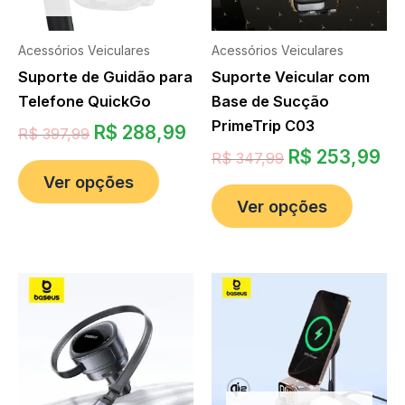
Acessórios Veiculares
Acessórios Veiculares
Suporte de Guidão para
Suporte Veicular com
Telefone QuickGo
Base de Sucção
PrimeTrip C03
R$
288,99
R$
397,99
R$
253,99
R$
347,99
Ver opções
Ver opções