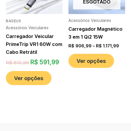
ESGOTADO
Acessórios Veiculares
BASEUS
Acessórios Veiculares
Carregador Magnético
Carregador Veicular
3 em 1 Qi2 15W
PrimeTrip VR1 60W com
R$
906,99
–
R$
1.171,99
Cabo Retrátil
Ver opções
R$
591,99
R$
810,99
Ver opções