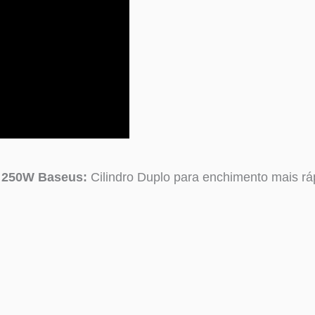
o 250W Baseus:
Cilindro Duplo para enchimento mais rá