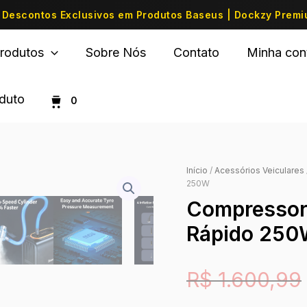
Descontos Exclusivos em Produtos Baseus | Dockzy Prem
rodutos
Sobre Nós
Contato
Minha con
oduto
0
Início
/
Acessórios Veiculares
250W
Compressor 
Rápido 25
R$
1.600,99