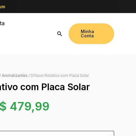
ium
ta
Minha
Conta
/
Aromatizantes
/ Difusor Rotativo com Placa Solar
ativo com Placa Solar
$
479,99