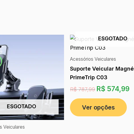
ESGOTADO
Acessórios Veiculares
Suporte Veicular Magné
PrimeTrip C03
R$
574,99
R$
787,99
ESGOTADO
Ver opções
s Veiculares