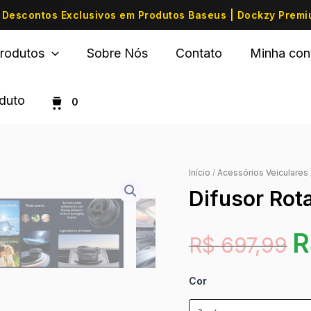
Descontos Exclusivos em Produtos Baseus | Dockzy Prem
rodutos
Sobre Nós
Contato
Minha con
oduto
0
Início
/
Acessórios Veiculares
Difusor Rot
R
R$
697,99
Cor