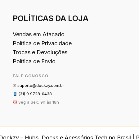
POLÍTICAS DA LOJA
Vendas em Atacado
Política de Privacidade
Trocas e Devoluções
Política de Envio
FALE CONOSCO
✉
suporte@dockzy.com.br
(31) 9 9728-0438
Seg a Sex, 9h às 18h
Dockzy – Hubs, Docks e Acessórios Tech no Brasil |