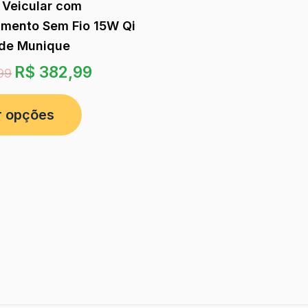
 Veicular com
mento Sem Fio 15W Qi
 de Munique
R$
382,99
99
r opções