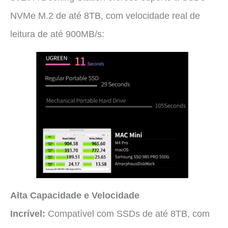
NVMe M.2 de até 8TB, com velocidade real de
leitura de até 900MB/s:
Alta Capacidade e Velocidade
Incrível:
Compatível com SSDs de até 8TB, com