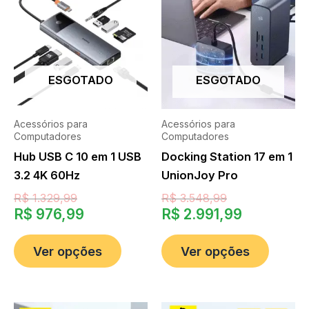
ESGOTADO
ESGOTADO
Acessórios para
Acessórios para
Computadores
Computadores
Hub USB C 10 em 1 USB
Docking Station 17 em 1
3.2 4K 60Hz
UnionJoy Pro
R$
1.329,99
R$
3.548,99
R$
976,99
R$
2.991,99
Ver opções
Ver opções