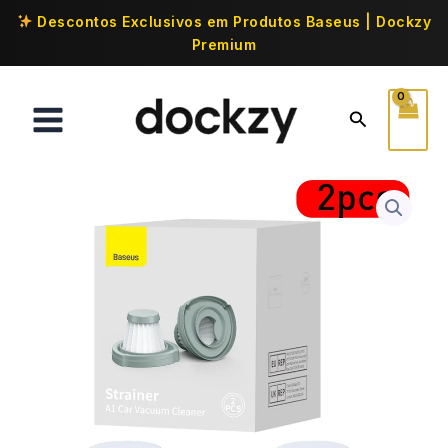
Descontos Exclusivos em Produtos Baseus | Dockzy
Premium