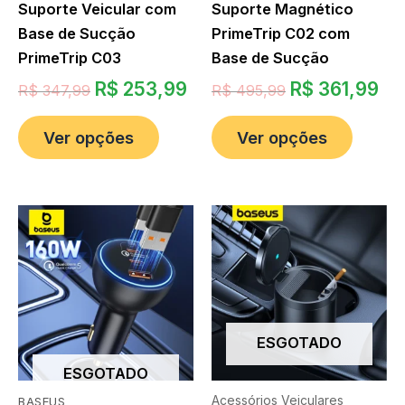
Suporte Veicular com
Suporte Magnético
Base de Sucção
PrimeTrip C02 com
PrimeTrip C03
Base de Sucção
R$
253,99
R$
361,99
R$
347,99
R$
495,99
Ver opções
Ver opções
ESGOTADO
ESGOTADO
Acessórios Veiculares
BASEUS