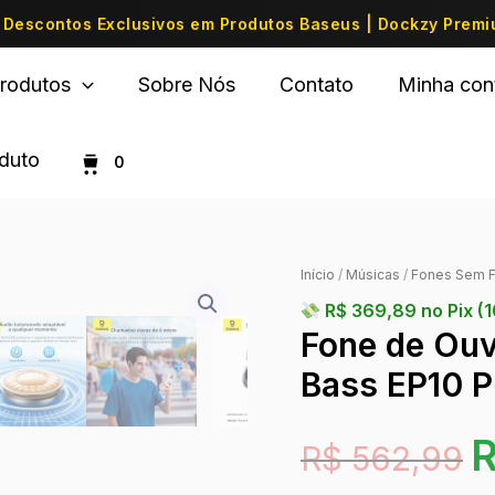
Descontos Exclusivos em Produtos Baseus | Dockzy Prem
rodutos
Sobre Nós
Contato
Minha con
oduto
0
Início
/
Músicas
/
Fones Sem F
R$
369,89
no Pix (
Fone de Ouv
Bass EP10 P
R$
562,99