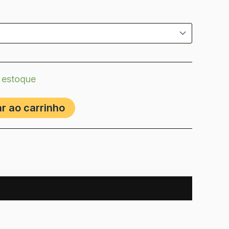
 estoque
r ao carrinho