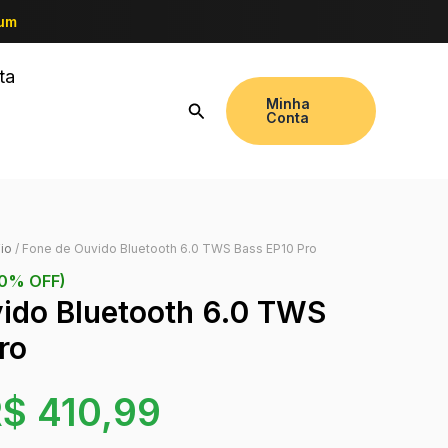
ium
ta
Minha
Conta
io
/ Fone de Ouvido Bluetooth 6.0 TWS Bass EP10 Pro
10% OFF)
ido Bluetooth 6.0 TWS
ro
R$
410,99