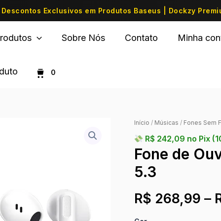
Descontos Exclusivos em Produtos Baseus | Dockzy Prem
rodutos
Sobre Nós
Contato
Minha con
oduto
0
Início
/
Músicas
/
Fones Sem F
R$
242,09
no Pix (
Fone de Ouv
5.3
R$
268,99
–