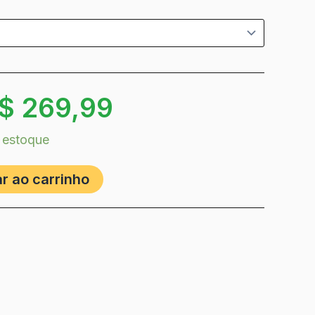
$
269,99
 estoque
r ao carrinho