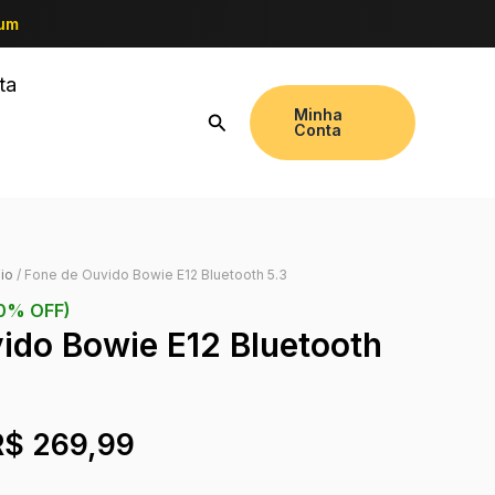
ium
ta
Minha
Conta
io
/ Fone de Ouvido Bowie E12 Bluetooth 5.3
10% OFF)
ido Bowie E12 Bluetooth
R$
269,99