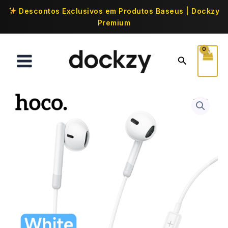
Descontos Exclusivos em Produtos Baseus | Dockzy
Premium