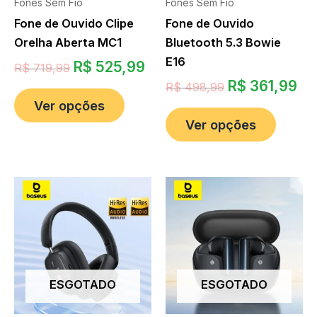
Fones Sem Fio
Fones Sem Fio
Fone de Ouvido Clipe
Fone de Ouvido
Orelha Aberta MC1
Bluetooth 5.3 Bowie
E16
R$
525,99
R$
719,99
R$
361,99
R$
498,99
Ver opções
Ver opções
ESGOTADO
ESGOTADO