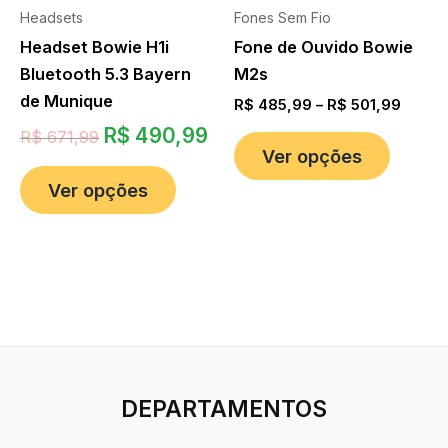
Headsets
Fones Sem Fio
Headset Bowie H1i
Fone de Ouvido Bowie
Bluetooth 5.3 Bayern
M2s
de Munique
R$
485,99
–
R$
501,99
R$
490,99
R$
671,99
Ver opções
Ver opções
DEPARTAMENTOS