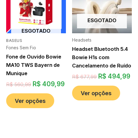
ESGOTADO
ESGOTADO
Headsets
BASEUS
Fones Sem Fio
Headset Bluetooth 5.4
Fone de Ouvido Bowie
Bowie H1s com
MA10 TWS Bayern de
Cancelamento de Ruído
Munique
R$
494,99
R$
677,99
R$
409,99
R$
560,99
Ver opções
Ver opções