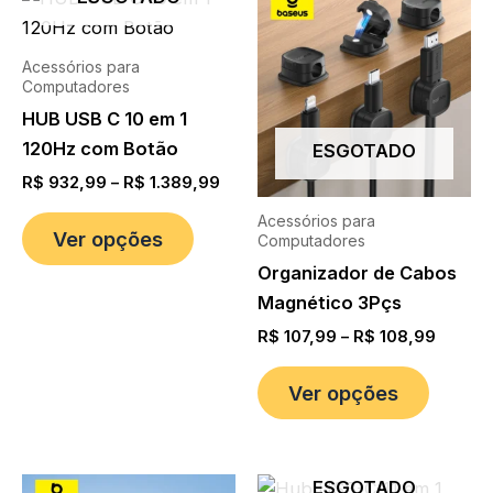
Acessórios para
Computadores
HUB USB C 10 em 1
120Hz com Botão
ESGOTADO
R$
932,99
–
R$
1.389,99
Acessórios para
Ver opções
Computadores
Organizador de Cabos
Magnético 3Pçs
R$
107,99
–
R$
108,99
Ver opções
ESGOTADO