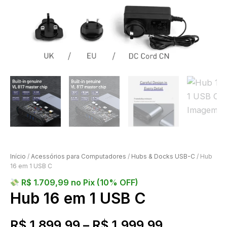
Início
/
Acessórios para Computadores
/
Hubs & Docks USB-C
/ Hub
16 em 1 USB C
R$
1.709,99
no Pix (10% OFF)
Hub 16 em 1 USB C
R$
1.899,99
–
R$
1.999,99