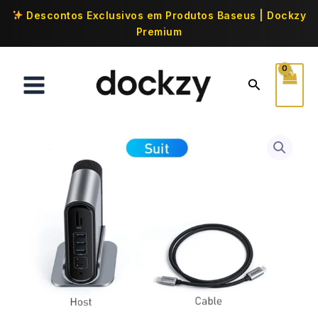
Descontos Exclusivos em Produtos Baseus | Dockzy
Premium