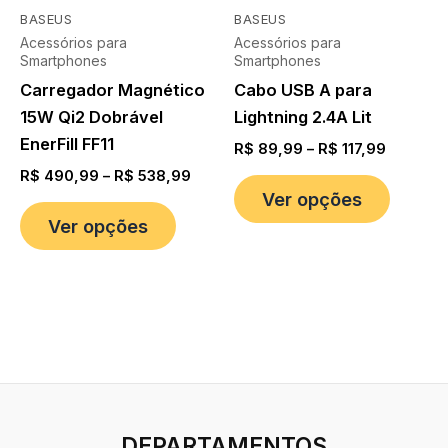
BASEUS
BASEUS
Acessórios para
Acessórios para
Smartphones
Smartphones
Carregador Magnético
Cabo USB A para
15W Qi2 Dobrável
Lightning 2.4A Lit
EnerFill FF11
R$
89,99
–
R$
117,99
R$
490,99
–
R$
538,99
Ver opções
Ver opções
DEPARTAMENTOS