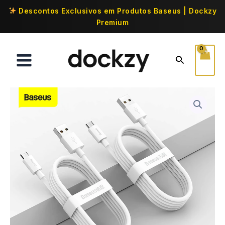
Descontos Exclusivos em Produtos Baseus | Dockzy
Premium