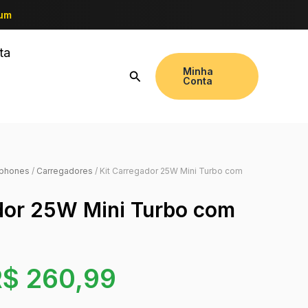
ium
ta
Minha
Conta
tphones
/
Carregadores
/ Kit Carregador 25W Mini Turbo com
dor 25W Mini Turbo com
R$
260,99