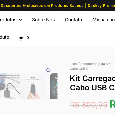
Descontos Exclusivos em Produtos Baseus | Dockzy Prem
rodutos
Sobre Nós
Contato
Minha con
oduto
0
Início
/
Acessórios para Smar
Cabo USB C
Kit Carrega
Cabo USB C
R$
300,99