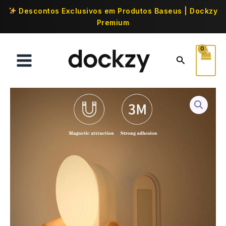
Descontos Exclusivos em Produtos Baseus | Dockzy
Premium