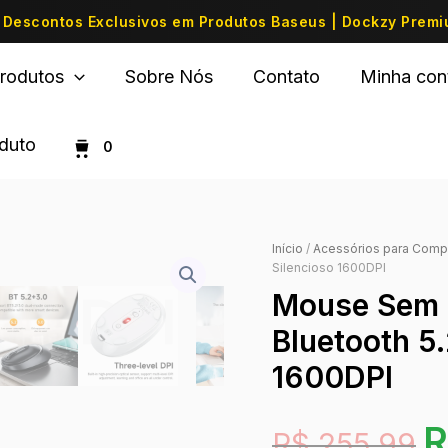
Descontos Exclusivos em Produtos Baseus | Dockzy Prem
rodutos
Sobre Nós
Contato
Minha con
oduto
0
Início
/
Acessórios para Comp
Silencioso 1600DPI
Mouse Sem
Bluetooth 5
1600DPI
R
R$
255,99