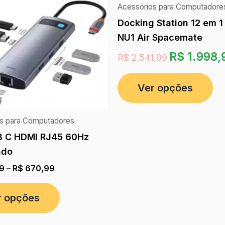
Acessórios para Computadore
Docking Station 12 em 
NU1 Air Spacemate
R$
1.998,
R$
2.541,99
Ver opções
s para Computadores
B C HDMI RJ45 60Hz
ado
9
–
R$
670,99
r opções