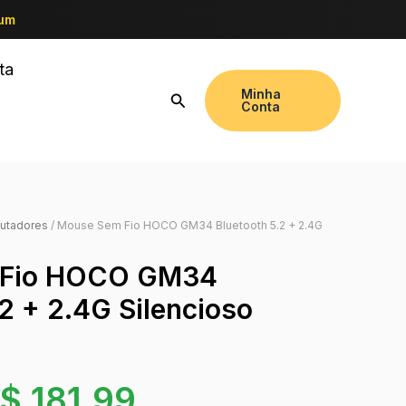
ium
ta
Minha
Conta
utadores
/ Mouse Sem Fio HOCO GM34 Bluetooth 5.2 + 2.4G
 Fio HOCO GM34
.2 + 2.4G Silencioso
$
181,99