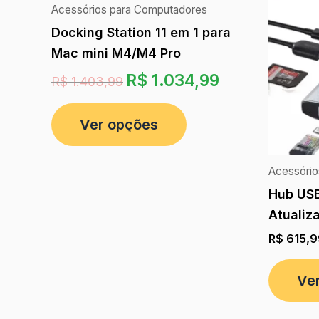
Acessórios para Computadores
Docking Station 11 em 1 para
Mac mini M4/M4 Pro
R$
1.034,99
R$
1.403,99
Ver opções
Acessório
Hub US
Atualiz
R$
615,9
Ve