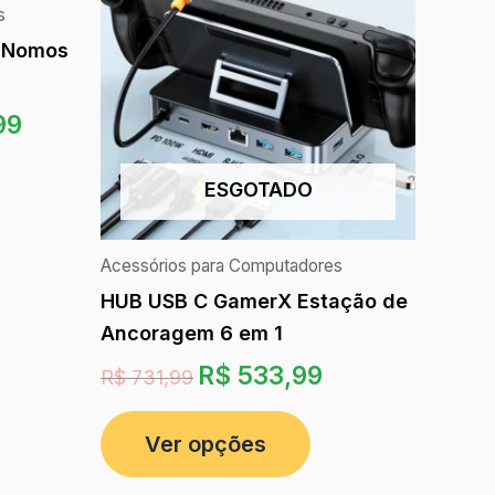
s
1 Nomos
99
ESGOTADO
Acessórios para Computadores
HUB USB C GamerX Estação de
Ancoragem 6 em 1
R$
533,99
R$
731,99
Ver opções