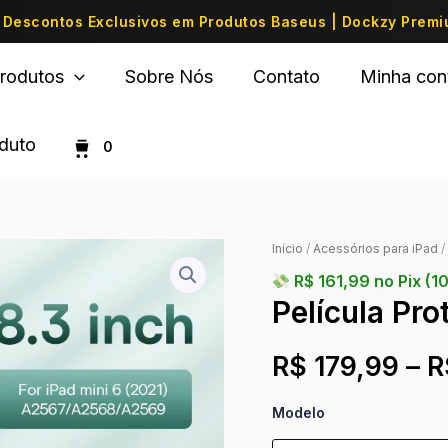
Descontos Exclusivos em Produtos Baseus | Dockzy Prem
rodutos
Sobre Nós
Contato
Minha con
oduto
0
Início
/
Acessórios para iPad
/
R$
161,99
no Pix (1
Película Pro
R$
179,99
–
R
Modelo