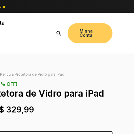
ium
ta
Minha
Conta
 Película Protetora de Vidro para iPad
0% OFF)
tetora de Vidro para iPad
$
329,99