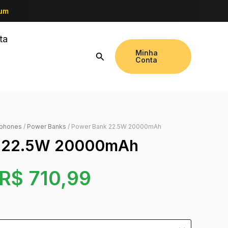
ium
ta
Minha
Conta
tphones
/
Power Banks
/ Power Bank 22.5W 20000mAh
k 22.5W 20000mAh
R$
710,99