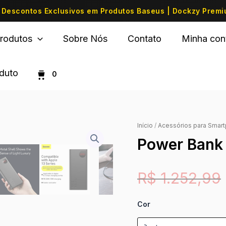
Descontos Exclusivos em Produtos Baseus | Dockzy Prem
rodutos
Sobre Nós
Contato
Minha con
oduto
0
Início
/
Acessórios para Smar
Power Ban
R$
1.252,99
Cor