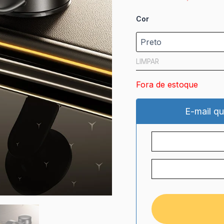
Cor
LIMPAR
Fora de estoque
E-mail qu