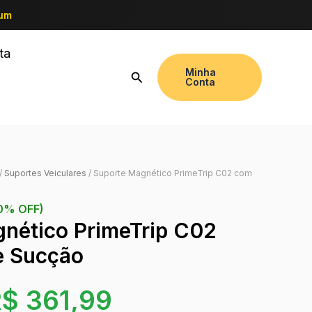
ium
ta
Minha
Conta
/
Suportes Veiculares
/ Suporte Magnético PrimeTrip C02 com
10% OFF)
nético PrimeTrip C02
e Sucção
R$
361,99