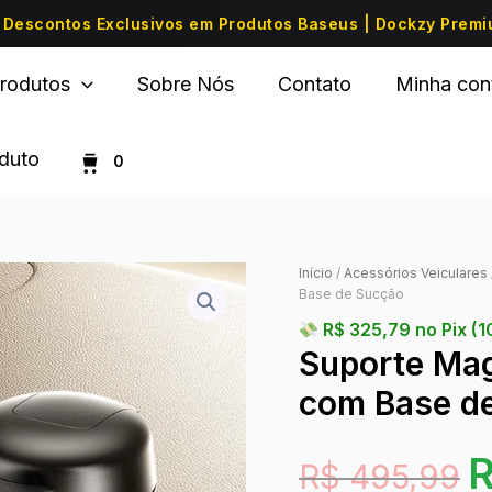
Descontos Exclusivos em Produtos Baseus | Dockzy Prem
rodutos
Sobre Nós
Contato
Minha con
oduto
0
Início
/
Acessórios Veiculares
Base de Sucção
R$
325,79
no Pix (
Suporte Mag
com Base d
R$
495,99