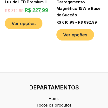
Luz de LED Premium II
Carregamento
Magnético 15W e Base
R$
227,99
R$
312,99
de Sucção
R$
610,99
–
R$
692,99
Ver opções
Ver opções
DEPARTAMENTOS
Home
Todos os produtos