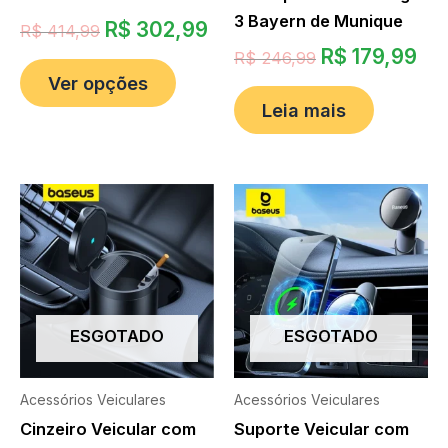
3 Bayern de Munique
R$
302,99
R$
414,99
R$
179,99
R$
246,99
Ver opções
Leia mais
ESGOTADO
ESGOTADO
Acessórios Veiculares
Acessórios Veiculares
Cinzeiro Veicular com
Suporte Veicular com