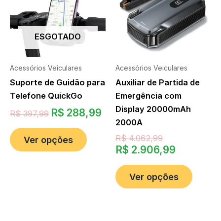
ESGOTADO
Acessórios Veiculares
Acessórios Veiculares
Suporte de Guidão para
Auxiliar de Partida de
Telefone QuickGo
Emergência com
Display 20000mAh
R$
288,99
R$
397,99
2000A
R$
4.062,99
Ver opções
R$
2.906,99
Ver opções