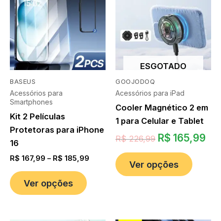
ESGOTADO
BASEUS
GOOJODOQ
Acessórios para
Acessórios para iPad
Smartphones
Cooler Magnético 2 em
Kit 2 Películas
1 para Celular e Tablet
Protetoras para iPhone
R$
165,99
R$
226,99
16
R$
167,99
–
R$
185,99
Ver opções
Ver opções