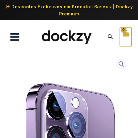
Descontos Exclusivos em Produtos Baseus | Dockzy
Premium