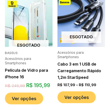
ESGOTADO
ESGOTADO
Acessórios para
BASEUS
Smartphones
Acessórios para
Smartphones
Cabo 3 em 1 USB de
Película de Vidro para
Carregamento Rápido
iPhone 16
1,2m StarSpeed
R$
195,99
R$
107,99
–
R$
110,99
R$
245,99
Ver opções
Ver opções